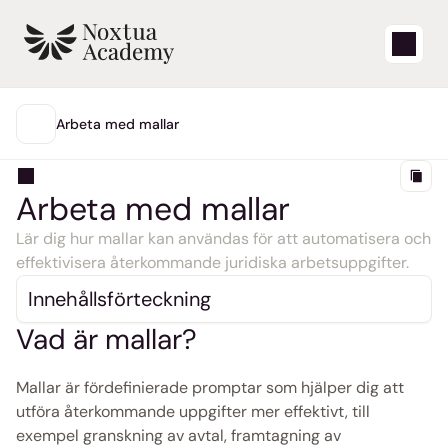
Starta
Arbeta med mallar
HUVUDMENY
Lärvideor
Arbeta med mallar
Supportartiklar
Lär dig hur mallar kan användas för att automatisera och 
effektivisera återkommande juridiska arbetsuppgifter.
Blogg
Innehållsförteckning
Produktuppdateringar
Vad är mallar?
Support
Mallar är fördefinierade promptar som hjälper dig att 
utföra återkommande uppgifter mer effektivt, till 
Logga in
exempel granskning av avtal, framtagning av 