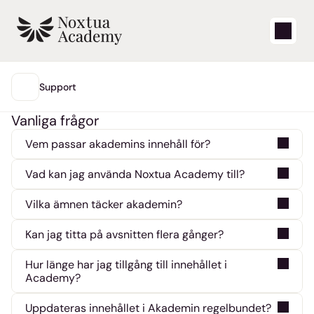
Starta
Support
HUVUDMENY
Vanliga frågor
Lärvideor
Vem passar akademins innehåll för?
Supportartiklar
Vad kan jag använda Noxtua Academy till?
Blogg
Akademien riktar sig till bolagsjuridiska 
Vilka ämnen täcker akademin?
avdelningar, advokatbyråer, compliance-
Akademin hjälper dig att använda Noxtua 
ansvariga, legal engineers och IT-administratörer 
Produktuppdateringar
Kan jag titta på avsnitten flera gånger?
effektivt, bygga upp dina färdigheter inom legal 
som vill förbättra sina färdigheter inom juridisk 
Akademin täcker allt från grundläggande 
AI och förstå bästa praxis för forskning, 
AI.
Support
Hur länge har jag tillgång till innehållet i 
navigering till avancerad juridisk prompting, 
automatisering, regelefterlevnad och 
Academy?
Ja. Du kan återgå till videor, blogginlägg och 
automatisering, regelefterlevnad och 
dokumentarbetsflöden.
Logga in
artiklar när som helst.
integrationer. Dessutom stödjer akademin dig 
Uppdateras innehållet i Akademin regelbundet?
Akademin är fritt tillgänglig, så du kan komma åt 