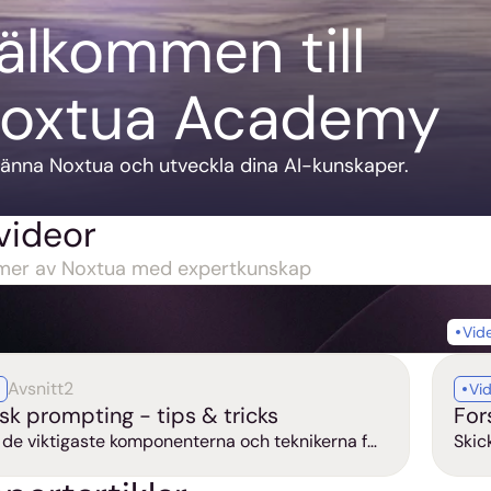
älkommen till 
oxtua Academy
känna Noxtua och utveckla dina AI-kunskaper.
videor
 mer av Noxtua med expertkunskap
Vid
Ko
Avsnitt
2
Vi
Se vi
isk prompting - tips & tricks
For
g de viktigaste komponenterna och teknikerna för
Skic
v AI-prompting. Den här videon visar hur du får
käll