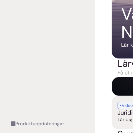
V
N
Lär 
Lär
Få ut
Video
Jurid
Lär di
Produktuppdateringar
effekti