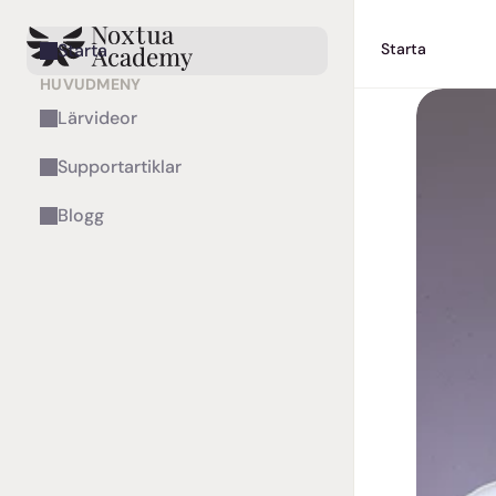
Starta
Starta
HUVUDMENY
Lärvideor
Supportartiklar
Blogg