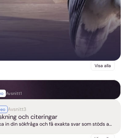
Visa alla
eo
Avsnitt
1
m igång med Noxtua
Avsnitt
3
deo
deo
skning och citeringar
ka in din sökfråga och få exakta svar som stöds av
hänvisningar. Lär dig hur Noxtua söker i juridiskt