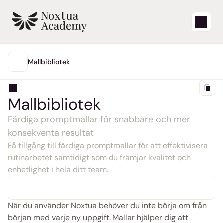
Starta
Mallbibliotek
HUVUDMENY
Lärvideor
Mallbibliotek
Supportartiklar
Färdiga promptmallar för snabbare och mer 
konsekventa resultat
Blogg
Få tillgång till färdiga promptmallar för att effektivisera 
rutinarbetet samtidigt som du främjar kvalitet och 
Produktuppdateringar
enhetlighet i hela ditt team.
Support
När du använder Noxtua behöver du inte börja om från 
Logga in
början med varje ny uppgift. Mallar hjälper dig att 