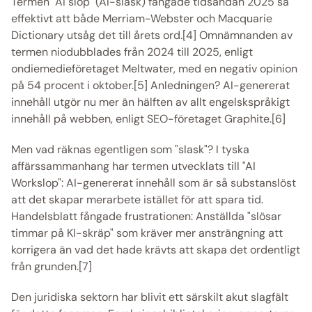
Termen "AI slop" (AI-slask) fångade tidsandan 2025 så 
effektivt att både Merriam-Webster och Macquarie 
Dictionary utsåg det till årets ord.[4] Omnämnanden av 
termen niodubblades från 2024 till 2025, enligt 
ondiemedieföretaget Meltwater, med en negativ opinion 
på 54 procent i oktober.[5] Anledningen? AI-genererat 
innehåll utgör nu mer än hälften av allt engelskspråkigt 
innehåll på webben, enligt SEO-företaget Graphite.[6]  
Men vad räknas egentligen som "slask"? I tyska 
affärssammanhang har termen utvecklats till "AI 
Workslop": AI-genererat innehåll som är så substanslöst 
att det skapar merarbete istället för att spara tid. 
Handelsblatt fångade frustrationen: Anställda "slösar 
timmar på KI-skräp" som kräver mer ansträngning att 
korrigera än vad det hade krävts att skapa det ordentligt 
från grunden.[7] 
Den juridiska sektorn har blivit ett särskilt akut slagfält 