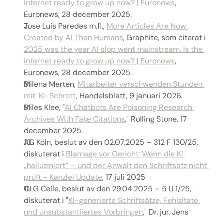
internet ready to grow up now? | Euronews
, 
Euronews, 28 december 2025. 
Jose Luis Paredes m.fl., 
More Articles Are Now 
Created by AI Than Humans
, Graphite, som citerat i 
2025 was the year AI slop went mainstream. Is the 
internet ready to grow up now? | Euronews
, 
Euronews, 28 december 2025. 
Milena Merten, 
Mitarbeiter verschwenden Stunden 
mit 'KI-Schrott
, Handelsblatt, 9 januari 2026.  
Miles Klee, "
AI Chatbots Are Poisoning Research 
Archives With Fake Citations
," Rolling Stone, 17 
december 2025. 
AG Köln, beslut av den 02.07.2025 – 312 F 130/25, 
diskuterat i 
Blamage vor Gericht: Wenn die KI 
„halluziniert“ – und der Anwalt den Schriftsatz nicht 
prüft - Kanzlei Update
, 17 juli 2025 
OLG Celle, beslut av den 29.04.2025 – 5 U 1/25, 
diskuterat i "
KI-generierte Schriftsätze, Fehlzitate 
und unsubstantiiertes Vorbringen
," Dr. jur. Jens 