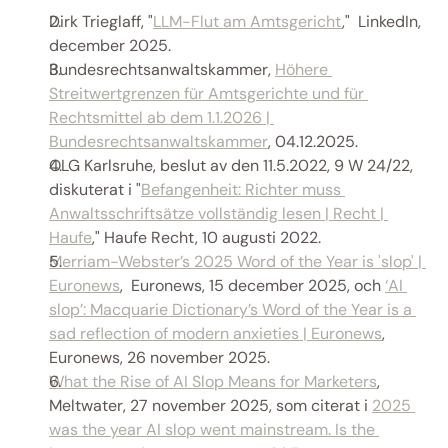
Dirk Trieglaff, "
LLM-Flut am Amtsgericht
,"  LinkedIn, 
december 2025.  
Bundesrechtsanwaltskammer, 
Höhere 
Streitwertgrenzen für Amtsgerichte und für 
Rechtsmittel ab dem 1.1.2026 | 
Bundesrechtsanwaltskammer
, 04.12.2025. 
OLG Karlsruhe, beslut av den 11.5.2022, 9 W 24/22, 
diskuterat i "
Befangenheit: Richter muss 
Anwaltsschriftsätze vollständig lesen | Recht | 
Haufe
," Haufe Recht, 10 augusti 2022. 
Merriam-Webster’s 2025 Word of the Year is 'slop' | 
Euronews
,  Euronews, 15 december 2025, och 
‘AI 
slop’: Macquarie Dictionary’s Word of the Year is a 
sad reflection of modern anxieties | Euronews
, 
Euronews, 26 november 2025. 
What the Rise of AI Slop Means for Marketers
, 
Meltwater, 27 november 2025, som citerat i 
2025 
was the year AI slop went mainstream. Is the 