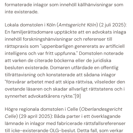
formaterade inlagor som innehöll källhänvisningar som 
inte existerade. 
Lokala domstolen i Köln (
Amtsgericht Köln
) (2 juli 2025): 
En familjerättsdomare upptäckte att en advokats inlaga 
innehöll forskningshänvisningar och referenser till 
rättspraxis som "uppenbarligen genererats av artificiell 
intelligens och var fritt uppfunna." Domstolen noterade 
att varken de citerade böckerna eller de juridiska 
besluten existerade. Domaren utfärdade en offentlig 
tillrättavisning och konstaterade att sådana inlagor 
"försvårar arbetet med att skipa rättvisa, vilseleder den 
ovetande läsaren och skadar allvarligt rättstatens och i 
synnerhet advokatkårens rykte."[9] 
Högre regionala domstolen i Celle (
Oberlandesgericht 
Celle
) (29 april 2025): Båda parter i ett överklagande 
lämnade in inlagor med fabricerade rättsfallsreferenser 
till icke-existerande OLG-beslut. Detta fall, som verkar 