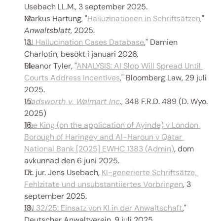
Usebach LL.M., 3 september 2025. 
Markus Hartung, "
Halluzinationen in Schriftsätzen
," 
Anwaltsblatt
, 2025. 
"
AI Hallucination Cases Database
," Damien 
Charlotin, besökt i januari 2026. 
Eleanor Tyler, "
ANALYSIS: AI Slop Will Spread Until 
Courts Address Incentives
," Bloomberg Law, 29 juli 
2025. 
Wadsworth v. Walmart Inc
.
, 348 F.R.D. 489 (D. Wyo. 
2025) 
The King (on the application of Ayinde) v London 
Borough of Haringey and Al-Haroun v Qatar 
National Bank [2025] EWHC 1383 (Admin)
, dom 
avkunnad den 6 juni 2025. 
Dr. jur. Jens Usebach, 
KI-generierte Schriftsätze, 
Fehlzitate und unsubstantiiertes Vorbringen
, 3 
september 2025. 
SN 32/25: Einsatz von KI in der Anwaltschaft
," 
Deutscher Anwaltverein, 9 juli 2025 