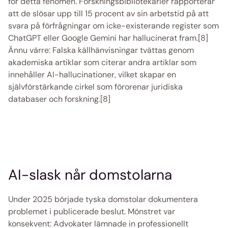
för detta fenomen. Forskningsbibliotekarier rapporterar 
att de slösar upp till 15 procent av sin arbetstid på att 
svara på förfrågningar om icke-existerande register som 
ChatGPT eller Google Gemini har hallucinerat fram.[8] 
Ännu värre: Falska källhänvisningar tvättas genom 
akademiska artiklar som citerar andra artiklar som 
innehåller AI-hallucinationer, vilket skapar en 
självförstärkande cirkel som förorenar juridiska 
databaser och forskning.[8]   
AI-slask når domstolarna 
Under 2025 började tyska domstolar dokumentera 
problemet i publicerade beslut. Mönstret var 
konsekvent: Advokater lämnade in professionellt 