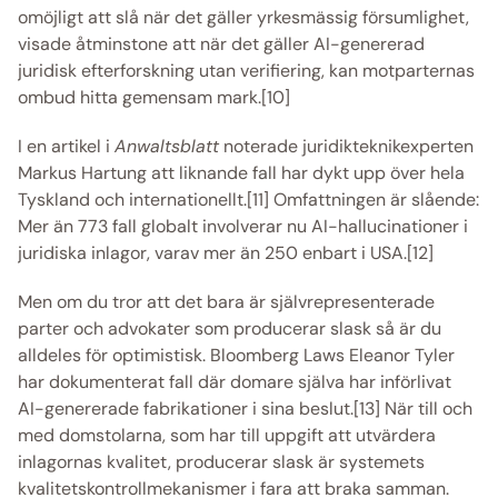
omöjligt att slå när det gäller yrkesmässig försumlighet, 
visade åtminstone att när det gäller AI-genererad 
juridisk efterforskning utan verifiering, kan motparternas 
ombud hitta gemensam mark.[10] 
I en artikel i 
Anwaltsblatt
 noterade juridikteknikexperten 
Markus Hartung att liknande fall har dykt upp över hela 
Tyskland och internationellt.[11] Omfattningen är slående: 
Mer än 773 fall globalt involverar nu AI-hallucinationer i 
juridiska inlagor, varav mer än 250 enbart i USA.[12] 
Men om du tror att det bara är självrepresenterade 
parter och advokater som producerar slask så är du 
alldeles för optimistisk. Bloomberg Laws Eleanor Tyler 
har dokumenterat fall där domare själva har införlivat 
AI-genererade fabrikationer i sina beslut.[13] När till och 
med domstolarna, som har till uppgift att utvärdera 
inlagornas kvalitet, producerar slask är systemets 
kvalitetskontrollmekanismer i fara att braka samman. 