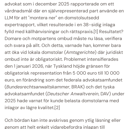
advokat som i december 2025 rapporterade om ett 
vårdnadsmål där en självrepresenterad part använde en 
LLM för att "montera ner" en domstolsutsedd 
expertrapport, vilket resulterade i en 38-sidig inlaga 
fylld med källhänvisningar och rättspraxis.[1] Resultatet? 
Domare och motpartens ombud måste nu läsa, verifiera 
och svara på allt. Och detta, varnade han, kommer bara 
att öka vid lokala domstolar (
Amtsgerichte
) där juridiskt 
ombud inte är obligatoriskt. Problemet intensifierades 
den 1 januari 2026, när Tyskland höjde gränsen för 
obligatorisk representation från 5 000 euro till 10 000 
euro, en förändring som det federala advokatsamfundet 
(
Bundesrechtsanwaltskammer
, BRAK) och det tyska 
advokatsamfundet (
Deutscher Anwaltverein
, DAV) under 
2025 hade varnat för kunde belasta domstolarna med 
inlagor av lägre kvalitet.[2] 
Och bördan kan inte avskrivas genom ytlig läsning eller 
genom att helt enkelt vidarebefordra inlagan till 