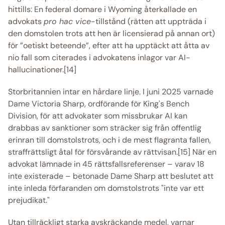
hittills: En federal domare i Wyoming återkallade en 
advokats 
pro hac vice
-tillstånd (rätten att uppträda i 
den domstolen trots att hen är licensierad på annan ort) 
för ”oetiskt beteende”, efter att ha upptäckt att åtta av 
nio fall som citerades i advokatens inlagor var AI-
hallucinationer.[14] 
Storbritannien intar en hårdare linje. I juni 2025 varnade 
Dame Victoria Sharp, ordförande för King's Bench 
Division, för att advokater som missbrukar AI kan 
drabbas av sanktioner som sträcker sig från offentlig 
erinran till domstolstrots, och i de mest flagranta fallen, 
straffrättsligt åtal för försvårande av rättvisan.[15] När en 
advokat lämnade in 45 rättsfallsreferenser – varav 18 
inte existerade – betonade Dame Sharp att beslutet att 
inte inleda förfaranden om domstolstrots "inte var ett 
prejudikat." 
Utan tillräckligt starka avskräckande medel, varnar 