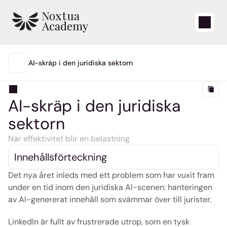
Starta
AI-skräp i den juridiska sektorn
HUVUDMENY
Lärvideor
AI-skräp i den juridiska 
Supportartiklar
sektorn
Blogg
När effektivitet blir en belastning
Innehållsförteckning
Produktuppdateringar
Det nya året inleds med ett problem som har vuxit fram 
under en tid inom den juridiska AI-scenen: hanteringen 
Support
av AI-genererat innehåll som svämmar över till jurister. 
Logga in
LinkedIn är fullt av frustrerade utrop, som en tysk 