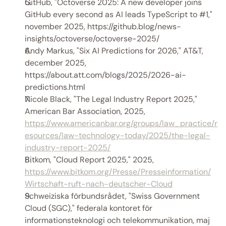
GitHub, "Octoverse 2025: A new developer joins 
GitHub every second as AI leads TypeScript to #1," 
november 2025, https://github.blog/news-
insights/octoverse/octoverse-2025/ 
Andy Markus, "Six AI Predictions for 2026," AT&T, 
december 2025, 
https://about.att.com/blogs/2025/2026-ai-
predictions.html 
Nicole Black, "The Legal Industry Report 2025," 
American Bar Association, 2025, 
https://www.americanbar.org/groups/law_practice/r
esources/law-technology-today/2025/the-legal-
industry-report-2025/
Bitkom, "Cloud Report 2025," 2025, 
https://www.bitkom.org/Presse/Presseinformation/
Wirtschaft-ruft-nach-deutscher-Cloud
Schweiziska förbundsrådet, "Swiss Government 
Cloud (SGC)," federala kontoret för 
informationsteknologi och telekommunikation, maj 