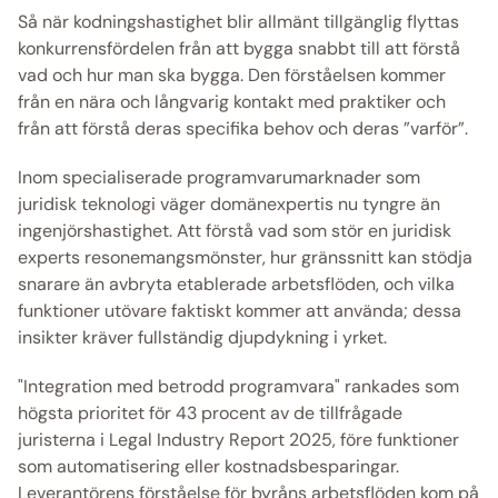
Så när kodningshastighet blir allmänt tillgänglig flyttas 
konkurrensfördelen från att bygga snabbt till att förstå 
vad och hur man ska bygga. Den förståelsen kommer 
från en nära och långvarig kontakt med praktiker och 
från att förstå deras specifika behov och deras ”varför”. 
Inom specialiserade programvarumarknader som 
juridisk teknologi väger domänexpertis nu tyngre än 
ingenjörshastighet. Att förstå vad som stör en juridisk 
experts resonemangsmönster, hur gränssnitt kan stödja 
snarare än avbryta etablerade arbetsflöden, och vilka 
funktioner utövare faktiskt kommer att använda; dessa 
insikter kräver fullständig djupdykning i yrket. 
"Integration med betrodd programvara" rankades som 
högsta prioritet för 43 procent av de tillfrågade 
juristerna i Legal Industry Report 2025, före funktioner 
som automatisering eller kostnadsbesparingar. 
Leverantörens förståelse för byråns arbetsflöden kom på 