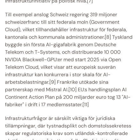
infrastrukturinitiativ på politisk nivå.[7] 
Till exempel anslog Schweiz regering 319 miljoner 
schweizerfranc till sitt federala moln (Government 
Cloud), vilket tillhandahåller infrastruktur för federala, 
kantonala och kommunala administrationer.[8] Tyskland 
byggde sin första AI-gigafabrik genom Deutsche 
Telekom och T-Systems, och distribuerade 10 000 
NVIDIA Blackwell-GPU:er med start 2025 via Open 
Telekom Cloud, vilket visar att europeisk suverän 
infrastruktur kan konkurrera i stor skala för AI-
arbetsbelastningar.[9] Frankrike utökade sina 
partnerskap med Mistral AI.[10] EU:s handlingsplan AI 
Continent Action Plan på 200 miljarder euro tog 13 "AI-
fabriker" i drift i 17 medlemsstater.[11] 
Infrastrukturfrågor är särskilt viktiga för juridiska 
tillämpningar, där tystnadsplikt och domstolssekretess 
skapar regulatoriska krav som utländsk-kontrollerade 