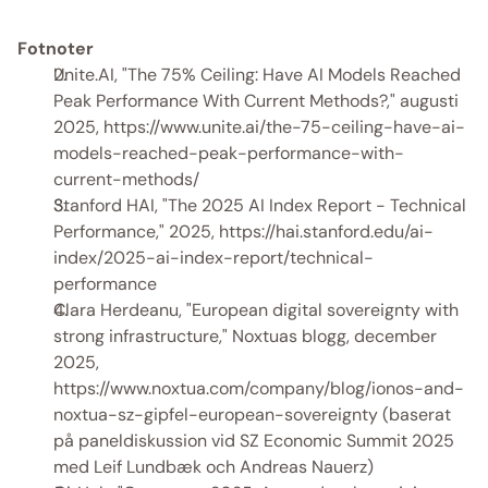
Fotnoter
Unite.AI, "The 75% Ceiling: Have AI Models Reached 
Peak Performance With Current Methods?," augusti 
2025, https://www.unite.ai/the-75-ceiling-have-ai-
models-reached-peak-performance-with-
current-methods/ 
Stanford HAI, "The 2025 AI Index Report - Technical 
Performance," 2025, https://hai.stanford.edu/ai-
index/2025-ai-index-report/technical-
performance 
Clara Herdeanu, "European digital sovereignty with 
strong infrastructure," Noxtuas blogg, december 
2025, 
https://www.noxtua.com/company/blog/ionos-and-
noxtua-sz-gipfel-european-sovereignty (baserat 
på paneldiskussion vid SZ Economic Summit 2025 
med Leif Lundbæk och Andreas Nauerz) 