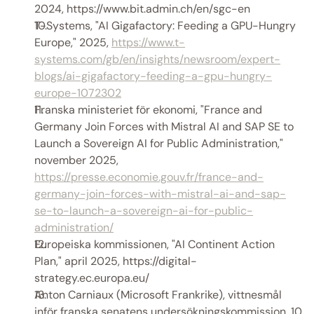
2024, https://www.bit.admin.ch/en/sgc-en 
T-Systems, "AI Gigafactory: Feeding a GPU-Hungry 
Europe," 2025, 
https://www.t-
systems.com/gb/en/insights/newsroom/expert-
blogs/ai-gigafactory-feeding-a-gpu-hungry-
europe-1072302
Franska ministeriet för ekonomi, "France and 
Germany Join Forces with Mistral AI and SAP SE to 
Launch a Sovereign AI for Public Administration," 
november 2025, 
https://presse.economie.gouv.fr/france-and-
germany-join-forces-with-mistral-ai-and-sap-
se-to-launch-a-sovereign-ai-for-public-
administration/
Europeiska kommissionen, "AI Continent Action 
Plan," april 2025, https://digital-
strategy.ec.europa.eu/ 
Anton Carniaux (Microsoft Frankrike), vittnesmål 
inför franska senatens undersökningskommission, 10 