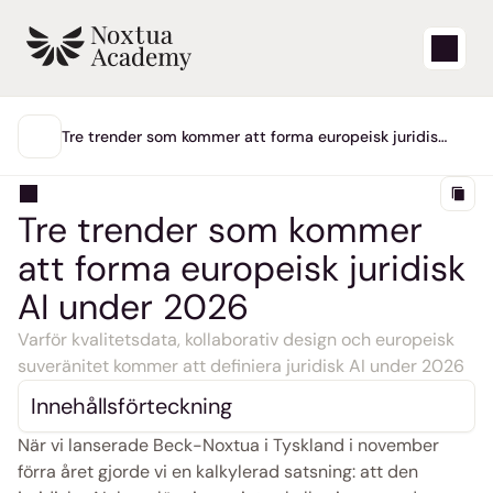
Starta
Tre trender som kommer att forma europeisk juridisk
AI under 2026
HUVUDMENY
Lärvideor
Tre trender som kommer 
Supportartiklar
att forma europeisk juridisk 
Blogg
AI under 2026
Varför kvalitetsdata, kollaborativ design och europeisk 
Produktuppdateringar
suveränitet kommer att definiera juridisk AI under 2026
Innehållsförteckning
Support
När vi lanserade Beck-Noxtua i Tyskland i november 
Logga in
förra året gjorde vi en kalkylerad satsning: att den 