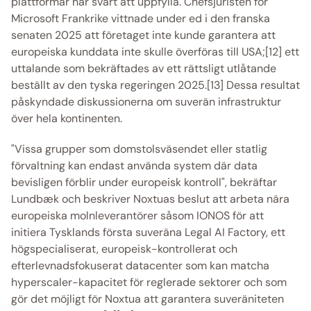
plattformar har svårt att uppfylla. Chefsjuristen för 
Microsoft Frankrike vittnade under ed i den franska 
senaten 2025 att företaget inte kunde garantera att 
europeiska kunddata inte skulle överföras till USA;[12] ett 
uttalande som bekräftades av ett rättsligt utlåtande 
beställt av den tyska regeringen 2025.[13] Dessa resultat 
påskyndade diskussionerna om suverän infrastruktur 
över hela kontinenten. 
"Vissa grupper som domstolsväsendet eller statlig 
förvaltning kan endast använda system där data 
bevisligen förblir under europeisk kontroll", bekräftar 
Lundbæk och beskriver Noxtuas beslut att arbeta nära 
europeiska molnleverantörer såsom IONOS för att 
initiera Tysklands första suveräna Legal AI Factory, ett 
högspecialiserat, europeisk-kontrollerat och 
efterlevnadsfokuserat datacenter som kan matcha 
hyperscaler-kapacitet för reglerade sektorer och som 
gör det möjligt för Noxtua att garantera suveräniteten 