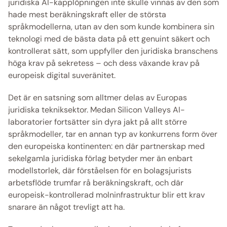
juridiska AI-kapplöpningen inte skulle vinnas av den som 
hade mest beräkningskraft eller de största 
språkmodellerna, utan av den som kunde kombinera sin 
teknologi med de bästa data på ett genuint säkert och 
kontrollerat sätt, som uppfyller den juridiska branschens 
höga krav på sekretess – och dess växande krav på 
europeisk digital suveränitet. 
Det är en satsning som alltmer delas av Europas 
juridiska tekniksektor. Medan Silicon Valleys AI-
laboratorier fortsätter sin dyra jakt på allt större 
språkmodeller, tar en annan typ av konkurrens form över 
den europeiska kontinenten: en där partnerskap med 
sekelgamla juridiska förlag betyder mer än enbart 
modellstorlek, där förståelsen för en bolagsjurists 
arbetsflöde trumfar rå beräkningskraft, och där 
europeisk-kontrollerad molninfrastruktur blir ett krav 
snarare än något trevligt att ha. 