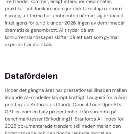
Tre trender kommer, enligt intervjuer med chefer, 
praktiker och forskare inom juridisk teknologi runtom i 
Europa, att forma hur kontinenten närmar sig artificiell 
intelligens för juridik under 2026. Ingen av dem innebär 
dramatiska genombrott. Allt tyder på att 
konkurrenslandskapet skiftar på ett sätt som gynnar 
expertis framför skala. 
Datafördelen
Under det gångna året har prestationsskillnaden mellan 
ledande AI-modeller krympt kraftigt. I augusti förra året 
presterade Anthropics Claude Opus 4.1 och OpenAI:s 
GPT-5 inom en halv procentenhet från varandra på 
benchmarktester för kodning.[1] Stanfords AI-index för 
2025 dokumenterade trenden: skillnaden mellan den 
högst rankade och den tionde rankade modellen 