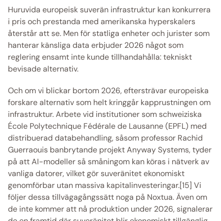
Huruvida europeisk suverän infrastruktur kan konkurrera 
i pris och prestanda med amerikanska hyperskalers 
återstår att se. Men för statliga enheter och jurister som 
hanterar känsliga data erbjuder 2026 något som 
reglering ensamt inte kunde tillhandahålla: tekniskt 
bevisade alternativ. 
Och om vi blickar bortom 2026, eftersträvar europeiska 
forskare alternativ som helt kringgår kapprustningen om 
infrastruktur. Arbete vid institutioner som schweiziska 
École Polytechnique Fédérale de Lausanne (EPFL) med 
distribuerad databehandling, såsom professor Rachid 
Guerraouis banbrytande projekt Anyway Systems, tyder 
på att AI-modeller så småningom kan köras i nätverk av 
vanliga datorer, vilket gör suveränitet ekonomiskt 
genomförbar utan massiva kapitalinvesteringar.[15] Vi 
följer dessa tillvägagångssätt noga på Noxtua. Även om 
de inte kommer att nå produktion under 2026, signalerar 
de en framtid där suveränitet blir ekonomiskt tillgänglig 