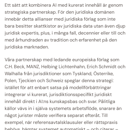
Ett sätt att kombinera AI med kurerat innehåll är genom 
strategiska partnerskap. För den juridiska domänen 
innebär detta allianser med juridiska förlag som inte 
bara besitter skattkistor av juridiska data utan även djup 
juridisk expertis, plus, i många fall, decennier eller till och 
med århundraden av tradition och erfarenhet på den 
juridiska marknaden. 
Våra partnerskap med ledande europeiska förlag som 
C.H. Beck, MANZ, Helbing Lichtenhahn, Erich Schmidt och 
Walhalla från jurisdiktioner som Tyskland, Österrike, 
Polen, Tjeckien och Schweiz speglar denna strategi: 
istället för att enbart satsa på modellförbättringar 
integrerar vi kurerat, jurisdiktionsspecifikt juridiskt 
innehåll direkt i AI:ns kunskapsbas och svar. Pålitliga 
källor vävs in i själva systemets arbetsflöde, snarare än 
något jurister måste verifiera separat efteråt. Till 
exempel, när referensavtalsklausuler eller rättspraxis 
behövs, hämtar systemet automatiskt – och citerar – 