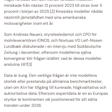
minskade från nästan 12 procent 2023 till strax över 5 
procent i början av 2025.[2] Kinesiska modeller nådde 
nästintill jämställdhet med sina amerikanska 
motsvarigheter inom ett år. 
Som Andreas Nauerz, styrelseledamot och CPO för 
molnleverantören IONOS, och Noxtuas VD Leif-Nissen 
Lundbæk diskuterade i en intervju med Süddeutsche 
Zeitung i december, eftersom modellerna själva 
konvergerar blir frågan istället: vad är dessa modeller 
anslutna till?[3] 
Data är kung. Den verkliga frågan är inte modellens 
storlek eller prestanda på allmänna benchmarktester, 
utan om AI:n har tillgång till kurerade, högkvalitativa och 
auktoritativa data. Eftersom expertdata är en av Europas 
styrkor är kontinenten väl positionerad för att sätta 
trenden under 2026. 