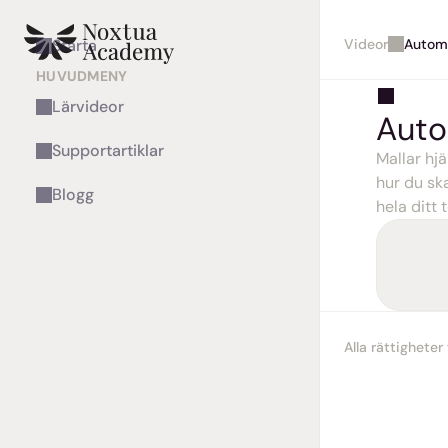
Videor
Automa
Starta
HUVUDMENY
Lärvideor
Auto
Supportartiklar
Mallar hj
hur du sk
Blogg
hela ditt 
Alla rättighete