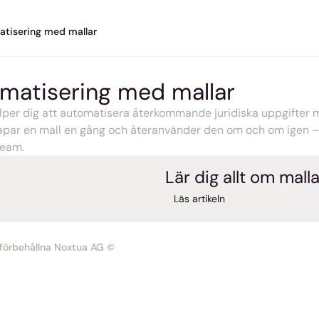
tisering med mallar
matisering med mallar
älper dig att automatisera återkommande juridiska uppgifter 
apar en mall en gång och återanvänder den om och om igen – f
team.
Lär dig allt om mall
Läs artikeln
r förbehållna Noxtua AG ©