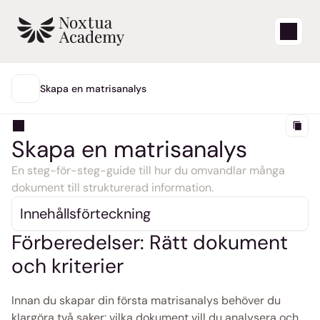
Starta
Skapa en matrisanalys
HUVUDMENY
Lärvideor
Skapa en matrisanalys
Supportartiklar
En steg-för-steg-guide till hur du omvandlar många 
dokument till strukturerad information.
Blogg
Innehållsförteckning
Produktuppdateringar
Förberedelser: Rätt dokument 
och kriterier
Support
Logga in
Innan du skapar din första matrisanalys behöver du 
klargöra två saker: vilka dokument vill du analysera och 