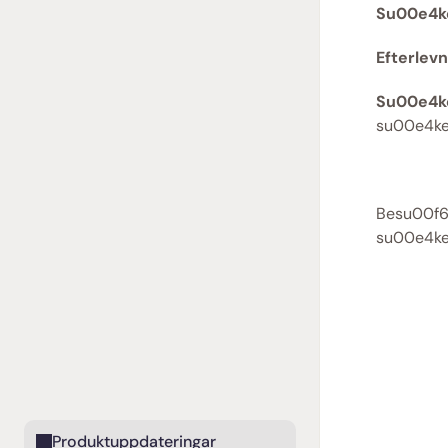
Su00e4ke
Efterlev
Su00e4k
su00e4ke
Besu00f6
su00e4ker
Produktuppdateringar