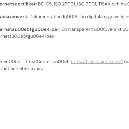
rhetscertifikat: 
BSI C5, ISO 27001, ISO 9001, TISAX och mu
nadsramverk:
 Dokumentation fu00f6r tio digitala regelverk, 
erhetsu00e5tgu00e4rder:
 En transparent u00f6versikt u0
rhetsu00e5tgu00e4rder. 
k vu00e5rt Trust Center pu00e5 
https://trust.noxtua.com/
 o
het och efterlevnad.