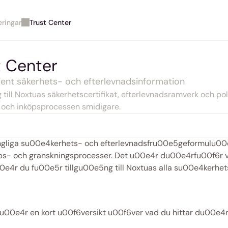
ringar
Trust Center
t Center
ent säkerhets- och efterlevnadsinformation
g till Noxtuas säkerhetscertifikat, efterlevnadsramverk och pol
och inköpsprocessen smidigare.
gliga su00e4kerhets- och efterlevnadsfru00e5geformulu0
s- och granskningsprocesser. Det u00e4r du00e4rfu00f6r vi 
0e4r du fu00e5r tillgu00e5ng till Noxtuas alla su00e4kerhets
00e4r en kort u00f6versikt u00f6ver vad du hittar du00e4r