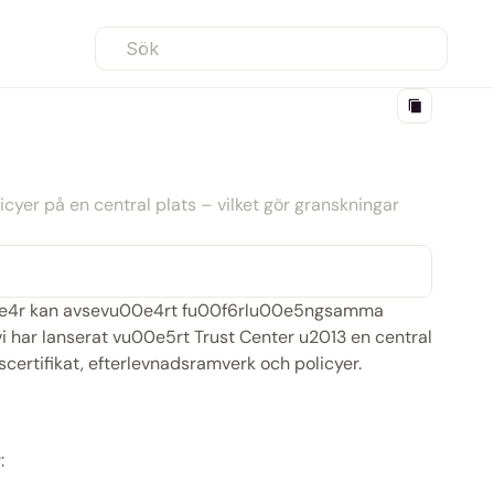
Sök
icyer på en central plats – vilket gör granskningar 
0e4r kan avsevu00e4rt fu00f6rlu00e5ngsamma 
har lanserat vu00e5rt Trust Center u2013 en central 
certifikat, efterlevnadsramverk och policyer.
: