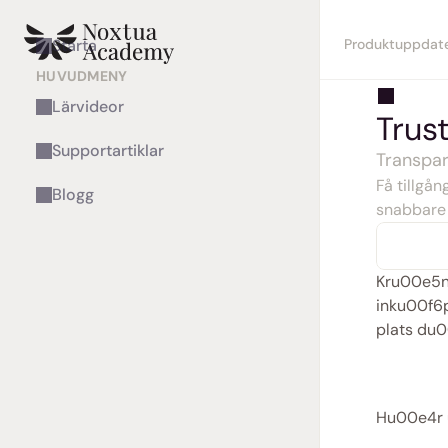
Produktuppdate
Starta
HUVUDMENY
Lärvideor
Trus
Supportartiklar
Transpar
Få tillgån
Blogg
snabbare 
Kru00e5n
inku00f6p
plats du0
Hu00e4r u