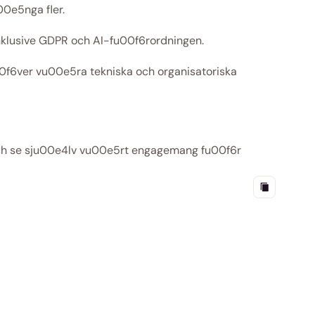
00e5nga fler.
inklusive GDPR och AI-fu00f6rordningen.
0f6ver vu00e5ra tekniska och organisatoriska 
ch se sju00e4lv vu00e5rt engagemang fu00f6r 