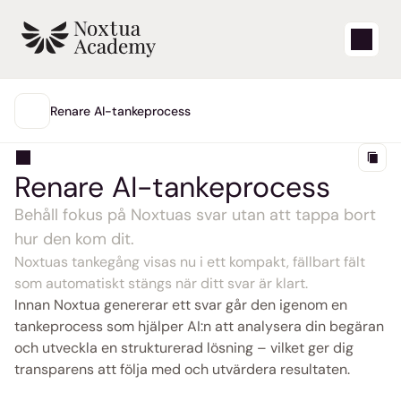
Starta
Renare AI-tankeprocess
HUVUDMENY
Lärvideor
Renare AI-tankeprocess
Supportartiklar
Behåll fokus på Noxtuas svar utan att tappa bort 
hur den kom dit.
Blogg
Noxtuas tankegång visas nu i ett kompakt, fällbart fält 
som automatiskt stängs när ditt svar är klart.
Produktuppdateringar
Innan Noxtua genererar ett svar går den igenom en 
tankeprocess som hjälper AI:n att analysera din begäran 
Support
och utveckla en strukturerad lösning – vilket ger dig 
transparens att följa med och utvärdera resultaten.
Logga in