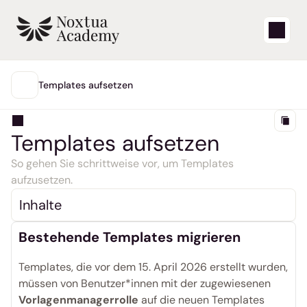
Start
Templates aufsetzen
INHALTE
Lernvideos
Templates aufsetzen
Support-Artikel
So gehen Sie schrittweise vor, um Templates 
aufzusetzen.
Blog
Inhalte
Produkt-Updates
Bestehende Templates migrieren
Support
Templates, die vor dem 15. April 2026 erstellt wurden, 
müssen von Benutzer*innen mit der zugewiesenen 
Login
Vorlagenmanagerrolle
 auf die neuen Templates 