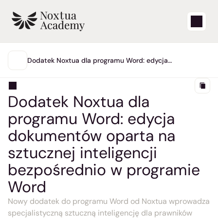
Start
Dodatek Noxtua dla programu Word: edycja
dokumentów oparta na sztucznej inteligencji
GŁÓWNA
bezpośrednio w programie Word
Filmy edukacyjne
Dodatek Noxtua dla 
Artykuły pomocy technicznej
programu Word: edycja 
Blog
dokumentów oparta na 
sztucznej inteligencji 
Aktualizacje produktów
bezpośrednio w programie 
Wsparcie
Word
Nowy dodatek do programu Word od Noxtua wprowadza 
Zaloguj się
specjalistyczną sztuczną inteligencję dla prawników 