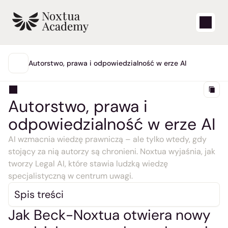
Start
Autorstwo, prawa i odpowiedzialność w erze AI
GŁÓWNA
Filmy edukacyjne
Autorstwo, prawa i 
Artykuły pomocy technicznej
odpowiedzialność w erze AI
Blog
AI wzmacnia wiedzę prawniczą – ale tylko wtedy, gdy 
stojący za nią autorzy są chronieni. Noxtua wyjaśnia, jak 
tworzy Legal AI, które stawia ludzką wiedzę 
Aktualizacje produktów
specjalistyczną w centrum uwagi.
Wsparcie
Spis treści
Jak Beck-Noxtua otwiera nowy 
Zaloguj się