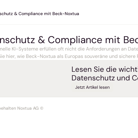
schutz & Compliance mit Beck-Noxtua
nschutz & Compliance mit Be
nelle KI-Systeme erfüllen oft nicht die Anforderungen an Dat
Sie hier, wie Beck-Noxtua als Europas souveräne und sichere
Lesen Sie die wicht
Datenschutz und C
Jetzt Artikel lesen
rbehalten Noxtua AG ©