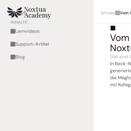
Articles
Vom U
Start
INHALTE
Lernvideos
Vom 
Support-Artikel
Noxt
Das sind 
Blog
In Beck-N
generiert
die Mögli
mit Kolleg