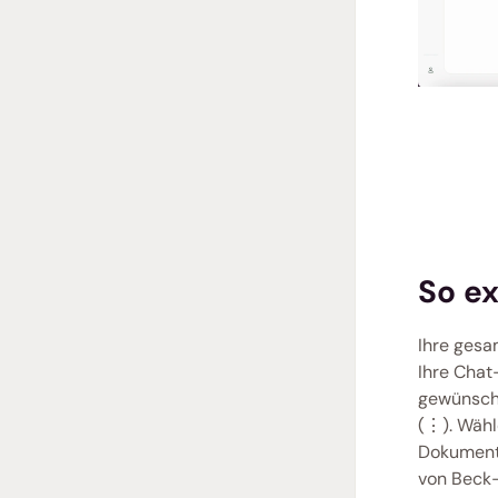
So ex
Ihre gesa
Ihre Chat
gewünscht
(⋮). Wähl
Dokument 
von Beck-