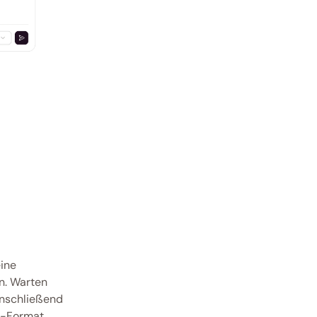
ine 
n. Warten 
anschließend 
d-Format 