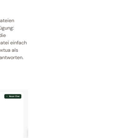
ateien 
ügung: 
ie 
atei einfach 
tua als 
antworten.