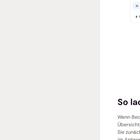
So la
Wenn Beck
Übersicht
Sie zunäch
im Antwor