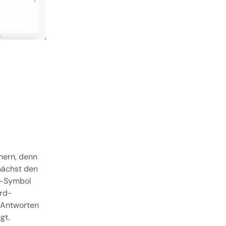
ern, denn 
nächst den 
ü-Symbol 
ord-
 Antworten 
gt. 