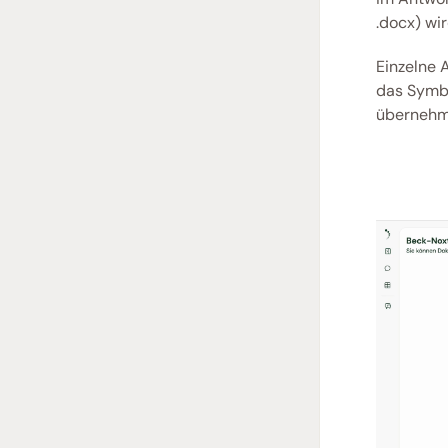
.docx) wi
Einzelne 
das Symbo
übernehm