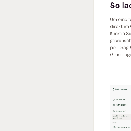
So l
Um eine f
direkt im
Klicken S
gewünscht
per Drag 
Grundlage