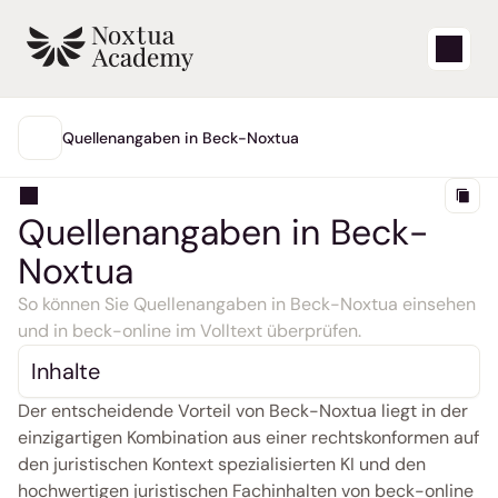
Start
Quellenangaben in Beck-Noxtua
INHALTE
Lernvideos
Quellenangaben in Beck-
Support-Artikel
Noxtua
Blog
So können Sie Quellenangaben in Beck-Noxtua einsehen 
und in beck-online im Volltext überprüfen.
Produkt-Updates
Inhalte
Der entscheidende Vorteil von Beck-Noxtua liegt in der 
Support
einzigartigen Kombination aus einer rechtskonformen auf 
Login
den juristischen Kontext spezialisierten KI und den 
hochwertigen juristischen Fachinhalten von beck-online 