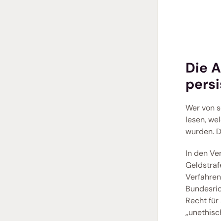
Die 
persi
Wer von so
lesen, we
wurden. D
In den Ve
Geldstraf
Verfahren
Bundesric
Recht für
„unethisc