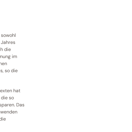
 sowohl 
Jahres 
 die 
mung im 
hen 
, so die 
exten hat 
die so 
sparen. Das 
hwenden 
ie 