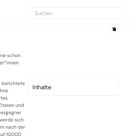
Suchen
ne schon 
st*innen 
 berichtete 
Inhalte
hne 
tes 
itaten und 
essgegner 
werde sich 
m nach der 
uf 10.000 