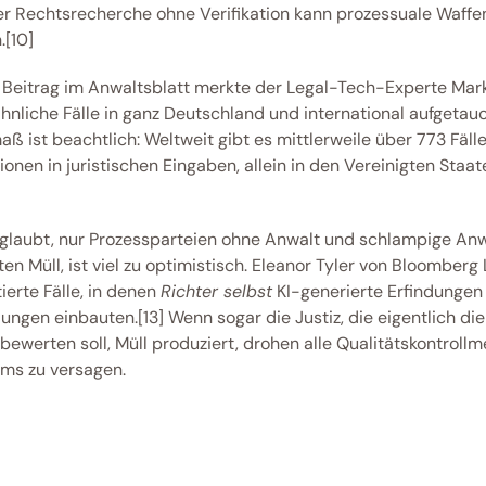
er Rechtsrecherche ohne Verifikation kann prozessuale Waffen
[10] 
 Beitrag im Anwaltsblatt merkte der Legal-Tech-Experte Mark
hnliche Fälle in ganz Deutschland und international aufgetaucht
ß ist beachtlich: Weltweit gibt es mittlerweile über 773 Fälle
ionen in juristischen Eingaben, allein in den Vereinigten Staat
glaubt, nur Prozessparteien ohne Anwalt und schlampige Anw
en Müll, ist viel zu optimistisch. Eleanor Tyler von Bloomberg 
erte Fälle, in denen 
Richter selbst
 KI-generierte Erfindungen i
ngen einbauten.[13] Wenn sogar die Justiz, die eigentlich die 
bewerten soll, Müll produziert, drohen alle Qualitätskontroll
ms zu versagen. 