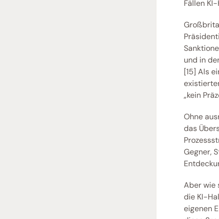
Fällen KI-
Großbrita
Präsident
Sanktione
und in de
[15] Als 
existiert
„kein Präz
Ohne ausr
das Übers
Prozessst
Gegner, S
Entdeckun
Aber wie 
die KI-Hal
eigenen E