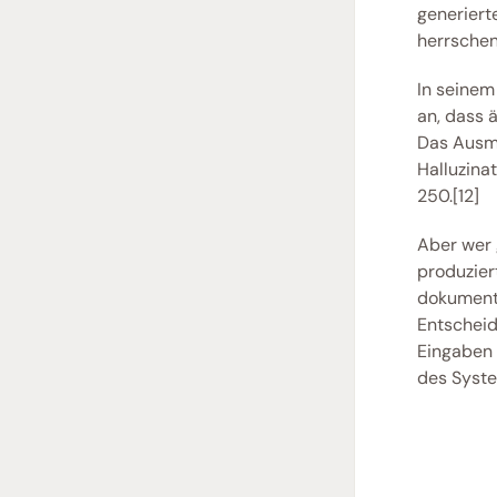
generiert
herrschen.
In seinem
an, dass ä
Das Ausma
Halluzinat
250.[12] 
Aber wer 
produziert
dokumenti
Entscheidu
Eingaben 
des Syste