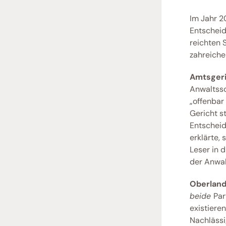
Im Jahr 2
Entscheid
reichten S
zahreiche
Amtsgeric
Anwaltssc
„offenbar 
Gericht st
Entscheidu
erklärte,
Leser in 
der Anwal
Oberlande
beide 
Par
existiere
Nachlässi