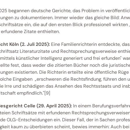
025 begannen deutsche Gerichte, das Problem in veröffentlic
ungen zu dokumentieren. Immer wieder das gleiche Bild: Anwä
chriftsätze ein, die auf den ersten Blick professionell wirkten ,
 erfundene Zitate enthielten. 
ht Köln (2. Juli 2025):
 Eine Familienrichterin entdeckte, dass
hriftsatz Literaturzitate und Rechtsprechungsverweise enthiel
mittels künstlicher Intelligenz generiert und frei erfunden" war
ellte fest, dass weder die zitierten Bücher noch die juristische
ngen existierten. Die Richterin erteilte eine öffentliche Rüge 
 solche Eingaben  „erschweren die Rechtsfindung, führen den 
die Irre und schädigen das Ansehen des Rechtsstaats und ins
tschaft empfindlich."[9] 
sgericht Celle (29. April 2025):
teien Schriftsätze mit erfundenen Rechtsprechungsverweisen 
nde OLG-Entscheidungen ein. Dieser Fall, der in Sachen profess
gkeit kaum zu überbieten scheint, bewies immerhin: Auch bei