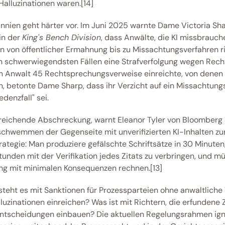
Halluzinationen waren.[14] 
nnien geht härter vor. Im Juni 2025 warnte Dame Victoria Shar
in der 
King's Bench Division
, dass Anwälte, die KI missbrauche
n von öffentlicher Ermahnung bis zu Missachtungsverfahren ri
n schwerwiegendsten Fällen eine Strafverfolgung wegen Rec
ein Anwalt 45 Rechtsprechungsverweise einreichte, von denen 1
en, betonte Dame Sharp, dass ihr Verzicht auf ein Missachtung
edenzfall" sei. 
eichende Abschreckung, warnt Eleanor Tyler von Bloomberg L
chwemmen der Gegenseite mit unverifizierten KI-Inhalten zur
rategie: Man produziere gefälschte Schriftsätze in 30 Minuten
tunden mit der Verifikation jedes Zitats zu verbringen, und mü
g mit minimalen Konsequenzen rechnen.[13] 
steht es mit Sanktionen für Prozessparteien ohne anwaltliche 
luzinationen einreichen? Was ist mit Richtern, die erfundene Zi
ntscheidungen einbauen? Die aktuellen Regelungsrahmen igno