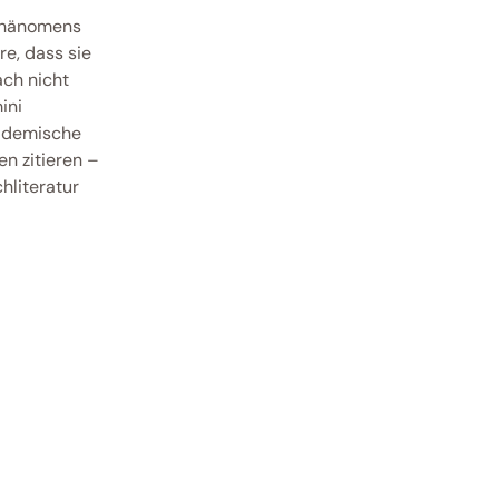
Phänomens 
e, dass sie 
ch nicht 
ni 
ademische 
 zitieren – 
literatur 