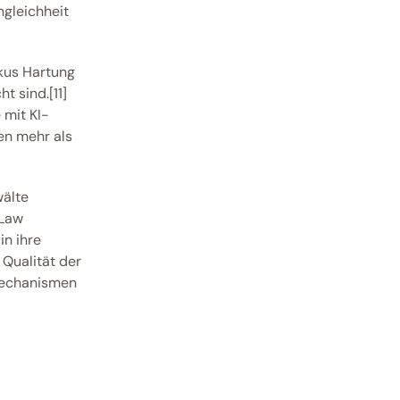
gleichheit 
us Hartung 
 sind.[11] 
 mit KI-
en mehr als 
älte 
Law 
n ihre 
Qualität der 
mechanismen 