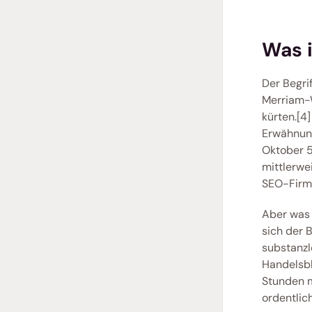
Was i
Der Begrif
Merriam-W
kürten.[4
Erwähnung
Oktober 5
mittlerwei
SEO-Firma
Aber was 
sich der B
substanzlo
Handelsbl
Stunden mi
ordentlic