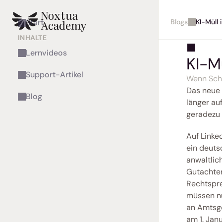
Blogs
KI-Müll
Start
INHALTE
Lernvideos
KI-M
Support-Artikel
Wenn Sche
Das neue 
Blog
länger au
geradezu 
Auf Linke
ein deuts
anwaltlich
Gutachten
Rechtspre
müssen nu
an Amtsge
am 1. Jan