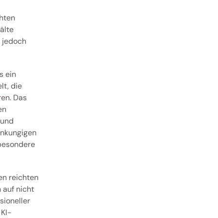
hten 
lte 
 jedoch 
 ein 
t, die 
en. Das 
n 
und 
unkungigen 
besondere 
 In einem Berufungsverfahren reichten 
auf nicht 
ioneller 
 KI-