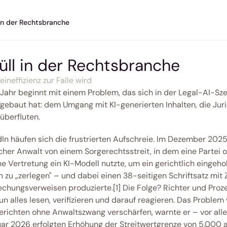
 in der Rechtsbranche
üll in der Rechtsbranche
ineffizienz zur Falle wird
Jahr beginnt mit einem Problem, das sich in der Legal-AI-Sze
fgebaut hat: dem Umgang mit KI-generierten Inhalten, die Juri
überfluten. 
dIn häufen sich die frustrierten Aufschreie. Im Dezember 2025
cher Anwalt von einem Sorgerechtsstreit, in dem eine Partei o
e Vertretung ein KI-Modell nutzte, um ein gerichtlich eingehol
 zu „zerlegen" – und dabei einen 38-seitigen Schriftsatz mit Z
chungsverweisen produzierte.[1] Die Folge? Richter und Proz
n alles lesen, verifizieren und darauf reagieren. Das Problem 
richten ohne Anwaltszwang verschärfen, warnte er – vor alle
uar 2026 erfolgten Erhöhung der Streitwertgrenze von 5.000 a