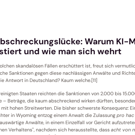
Abschreckungslücke: Warum KI-Mü
stiert und wie man sich wehrt
lchen skandalösen Fällen erschüttert ist, freut sich vermutlic
lche Sanktionen gegen diese nachlässigen Anwälte und Richte
ie Antwort in Deutschland? Kaum welche.[11] 
reinigten Staaten reichten die Sanktionen von 2.000 bis 15.000
e – Beträge, die kaum abschreckend wirken dürften, besonders
 mit hohen Streitwerten. Die bisher schwerste Konsequenz: Ein
hter in Wyoming entzog einem Anwalt die Zulassung 
pro hac
 auswärtige Anwälte, in einem Einzelfall vor Gericht aufzutrete
hen Verhaltens", nachdem sich herausstellte, dass 
acht von 