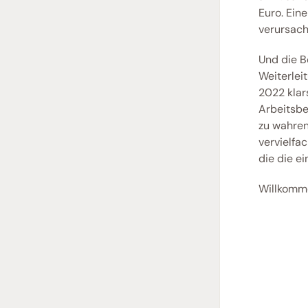
Euro. Ein
verursach
Und die Be
Weiterlei
2022 klar
Arbeitsbe
zu wahren
vervielfa
die die ei
Willkomme