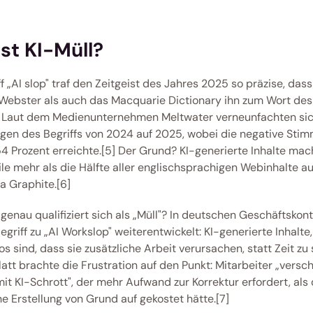
st KI-Müll?
f „AI slop" traf den Zeitgeist des Jahres 2025 so präzise, dass
ebster als auch das Macquarie Dictionary ihn zum Wort des 
] Laut dem Medienunternehmen Meltwater verneunfachten sich
en des Begriffs von 2024 auf 2025, wobei die negative Stim
4 Prozent erreichte.[5] Der Grund? KI-generierte Inhalte mac
le mehr als die Hälfte aller englischsprachigen Webinhalte aus
 Graphite.[6] 
genau qualifiziert sich als „Müll"? In deutschen Geschäftskont
egriff zu „AI Workslop" weiterentwickelt: KI-generierte Inhalte, 
s sind, dass sie zusätzliche Arbeit verursachen, statt Zeit zu 
att brachte die Frustration auf den Punkt: Mitarbeiter „versc
t KI-Schrott", der mehr Aufwand zur Korrektur erfordert, als d
he Erstellung von Grund auf gekostet hätte.[7] 