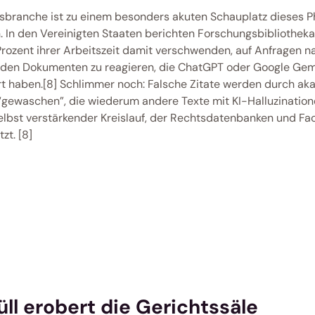
sbranche ist zu einem besonders akuten Schauplatz dieses 
 In den Vereinigten Staaten berichten Forschungsbibliothekar
 Prozent ihrer Arbeitszeit damit verschwenden, auf Anfragen na
nden Dokumenten zu reagieren, die ChatGPT oder Google Gemi
ert haben.[8] Schlimmer noch: Falsche Zitate werden durch ak
“gewaschen”, die wiederum andere Texte mit KI-Halluzinationen
selbst verstärkender Kreislauf, der Rechtsdatenbanken und Fach
t. [8] 
ll erobert die Gerichtssäle