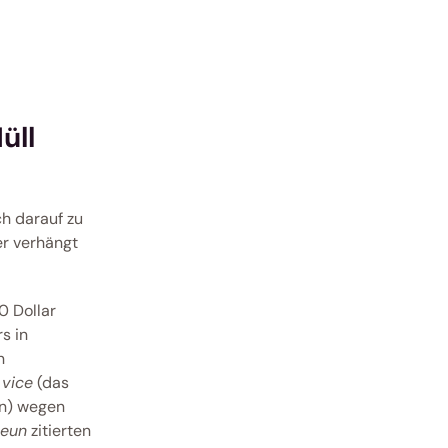
ll 
h darauf zu 
r verhängt 
 Dollar 
 in 
 
 vice
 (das 
n) wegen 
neun
 zitierten 