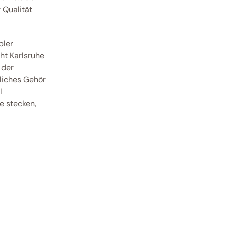
Qualität 
ler 
t Karlsruhe 
der 
liches Gehör 
 
 stecken, 