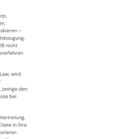
p, 
n, 
skieren – 
htsbeugung.
8 nicht 
sverfahren 
aw, wird 
 
, zwinge den 
sse bei 
Vertretung, 
tate in ihre 
rieren 