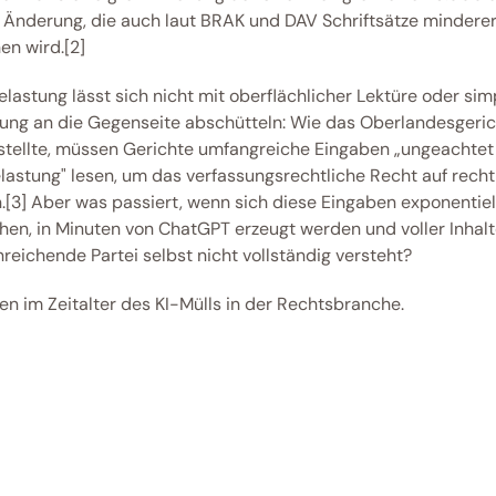
e Änderung, die auch laut BRAK und DAV Schriftsätze minderer 
en wird.[2] 
lastung lässt sich nicht mit oberflächlicher Lektüre oder simp
tung an die Gegenseite abschütteln: Wie das Oberlandesgerich
stellte, müssen Gerichte umfangreiche Eingaben „ungeachtet 
lastung" lesen, um das verfassungsrechtliche Recht auf recht
.[3] Aber was passiert, wenn sich diese Eingaben exponentiell
chen, in Minuten von ChatGPT erzeugt werden und voller Inhalte
nreichende Partei selbst nicht vollständig versteht? 
n im Zeitalter des KI-Mülls in der Rechtsbranche. 