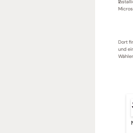
Instal
Micros
Dort f
und ei
Wählen