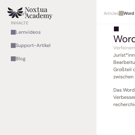
Articles
Word 
Start
INHALTE
Lernvideos
Word
Support-Artikel
Verfeiner
Jurist*inn
Blog
Bearbeitu
Großteil 
zwischen 
Das Word 
Verbesse
recherchi