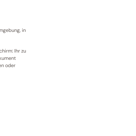
mgebung, in 
irm: Ihr zu 
kument 
n oder 
 