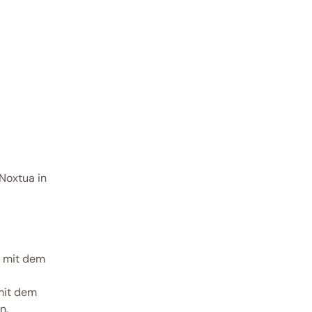
Noxtua in 
 mit dem 
mit dem 
n.