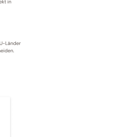
kt in 
EU-Länder 
eiden. 