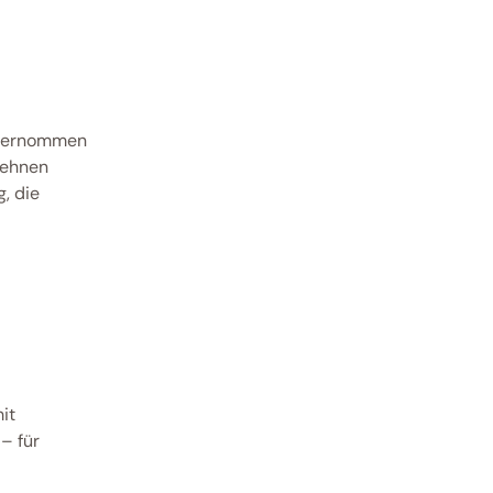
bernommen 
ehnen 
 die 
t 
 für 