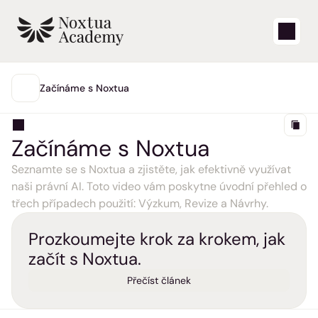
Start
Začínáme s Noxtua
HLAVNÍ
Výuková videa
Začínáme s Noxtua
Články nápovědy
Seznamte se s Noxtua a zjistěte, jak efektivně využívat 
naši právní AI. Toto video vám poskytne úvodní přehled o 
Blog
třech případech použití: Výzkum, Revize a Návrhy.
Aktualizace produktů
Prozkoumejte krok za krokem, jak 
začít s Noxtua.
Podpora
Přečíst článek
Přihlásit se