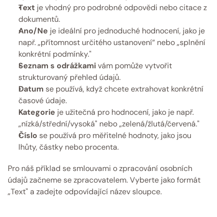
Text
 je vhodný pro podrobné odpovědi nebo citace z 
dokumentů. 
Ano/Ne
 je ideální pro jednoduché hodnocení, jako je 
např. „přítomnost určitého ustanovení“ nebo „splnění 
konkrétní podmínky." 
Seznam s odrážkami
 vám pomůže vytvořit 
strukturovaný přehled údajů. 
Datum
 se používá, když chcete extrahovat konkrétní 
časové údaje. 
Kategorie
 je užitečná pro hodnocení, jako je např. 
„nízká/střední/vysoká" nebo „zelená/žlutá/červená."
Číslo
 se používá pro měřitelné hodnoty, jako jsou 
lhůty, částky nebo procenta. 
Pro náš příklad se smlouvami o zpracování osobních 
údajů začneme se zpracovatelem. Vyberte jako formát 
„Text" a zadejte odpovídající název sloupce. 