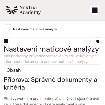
Start
Nastavení maticové analýzy
HLAVNÍ
Výuková videa
Nastavení maticové analýzy
Články nápovědy
Váš podrobný průvodce vytěžováním strukturovaných 
informací z dokumentů pomocí maticové analýzy.
Blog
Obsah
Aktualizace produktů
Příprava: Správné dokumenty a 
kritéria 
Podpora
Přihlásit se
Před vytvořením první maticové analýzy si ujasněte dvě 
věci: Které dokumenty chcete analyzovat a jaké 