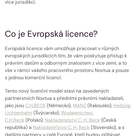
více jurisdikcí.
Co je Evropská licence?
Evropská licence vám umožňuje pracovat v různých 
evropských jurisdikcích tím, že vám poskytuje přístup k 
právním datům a odborným znalostem z více zemí, a to 
vše v rámci vašeho pracovního prostoru Noxtua a pouze 
s jednou komerční licencí. 
Tento nový licenční model staví na zavedených 
partnerstvích Noxtua s předními právními nakladateli, 
jako jsou 
C.H.BECK
 (Německo), 
MANZ
 (Rakousko), 
Helbing 
Lichtenhahn
 (Švýcarsko), 
Wydawnictwo 
C.H.Beck
 (Polsko), 
Nakladatelství C. H. Beck
 (Česká 
republika) a 
Nakladateľstvo C. H. Beck
 (Slovensko), a s 
dalšími partnery v celé Evropě, kteří budou přibývat.