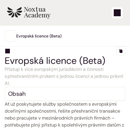
Start
Evropská licence (Beta)
HLAVNÍ
Výuková videa
Evropská licence (Beta)
Články nápovědy
Přístup k více evropským jurisdikcím a činnosti 
s přeshraničním prvkem s jednou licencí a jednou právní 
Blog
AI.
Obsah
Aktualizace produktů
Ať už poskytujete služby společnostem s evropskými 
Podpora
dceřinými společnostmi, řešíte přeshraniční transakce 
nebo pracujete v mezinárodních právních firmách – 
Přihlásit se
potřebujete plný přístup k spolehlivým právním datům z 