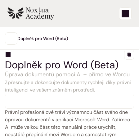
Start
Doplněk pro Word (Beta)
HLAVNÍ
Výuková videa
Doplněk pro Word (Beta)
Články nápovědy
Úprava dokumentů pomocí AI – přímo ve Wordu
Zpřesňujte a dokončujte dokumenty rychleji díky právní 
Blog
inteligenci ve vašem známém prostředí.
Aktualizace produktů
Právní profesionálové tráví významnou část svého dne 
Podpora
úpravou dokumentů v aplikaci Microsoft Word. Zatímco 
AI může velkou část této manuální práce urychlit, 
Přihlásit se
neustálé přepínání mezi Wordem a samostatným 