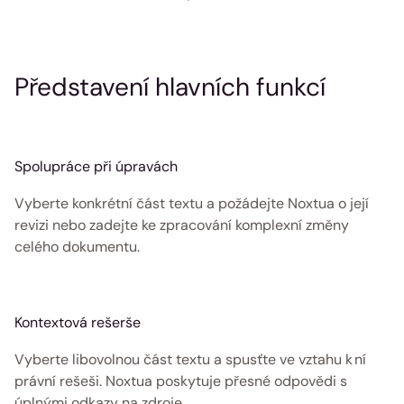
Představení hlavních funkcí 
Spolupráce při úpravách
Vyberte konkrétní část textu a požádejte Noxtua o její 
revizi nebo zadejte ke zpracování komplexní změny 
celého dokumentu. 
Kontextová rešerše
Vyberte libovolnou část textu a spusťte ve vztahu k ní 
právní rešeši. Noxtua poskytuje přesné odpovědi s 
úplnými odkazy na zdroje. 