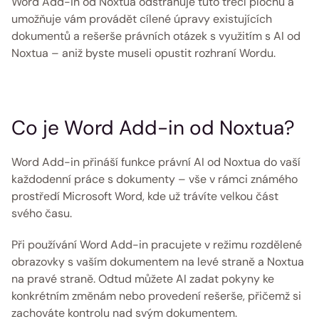
Word Add-in od Noxtua odstraňuje tuto třecí plochu a 
umožňuje vám provádět cílené úpravy existujících 
dokumentů a rešerše právních otázek s využitím s AI od 
Noxtua – aniž byste museli opustit rozhraní Wordu. 
Co je Word Add-in od Noxtua?
Word Add-in přináší funkce právní AI od Noxtua do vaší 
každodenní práce s dokumenty – vše v rámci známého 
prostředí Microsoft Word, kde už trávíte velkou část 
svého času. 
Při používání Word Add-in pracujete v režimu rozdělené 
obrazovky s vaším dokumentem na levé straně a Noxtua 
na pravé straně. Odtud můžete AI zadat pokyny ke 
konkrétním změnám nebo provedení rešerše, přičemž si 
zachováte kontrolu nad svým dokumentem. 