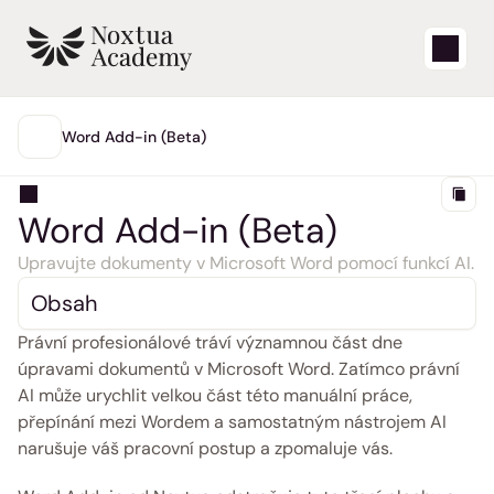
Start
Word Add-in (Beta)
HLAVNÍ
Výuková videa
Word Add-in (Beta)
Články nápovědy
Upravujte dokumenty v Microsoft Word pomocí funkcí AI.
Blog
Obsah
Právní profesionálové tráví významnou část dne 
Aktualizace produktů
úpravami dokumentů v Microsoft Word. Zatímco právní 
AI může urychlit velkou část této manuální práce, 
Podpora
přepínání mezi Wordem a samostatným nástrojem AI 
narušuje váš pracovní postup a zpomaluje vás.
Přihlásit se