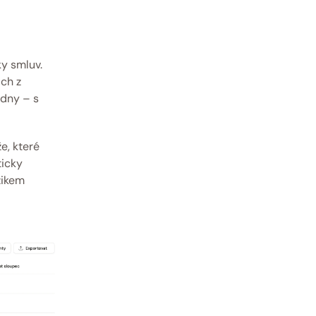
y smluv. 
ch z 
dny – s 
, které 
icky 
ikem 