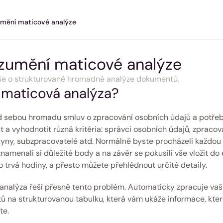
mění maticové analýze
zumění maticové analýze
vše o strukturované hromadné analýze dokumentů.
 maticová analýza? 
 sebou hromadu smluv o zpracování osobních údajů a potřeb
 a vyhodnotit různá kritéria: správci osobních údajů, zpracova
kyny, subzpracovatelé atd. Normálně byste procházeli každou
znamenali si důležité body a na závěr se pokusili vše vložit do 
o trvá hodiny, a přesto můžete přehlédnout určité detaily.
analýza řeší přesně tento problém. Automaticky zpracuje vaši 
 na strukturovanou tabulku, která vám ukáže informace, kter
te. 