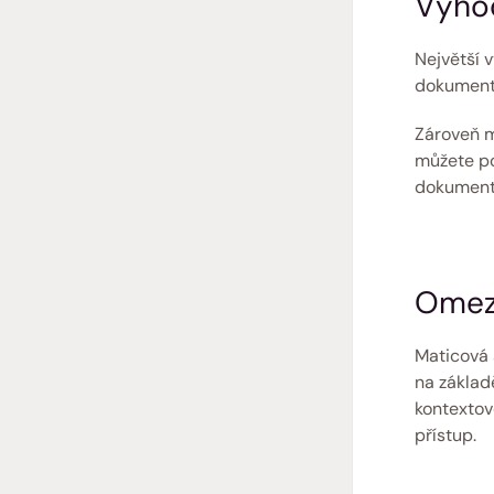
Výhod
Největší 
dokumentu
Zároveň m
můžete po
dokumentu
Omeze
Maticová 
na základě
kontextov
přístup.