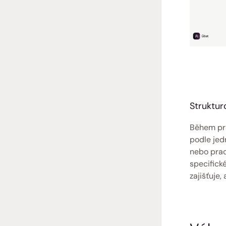
Struktur
Během pra
podle jed
nebo prac
specifick
zajišťuje,