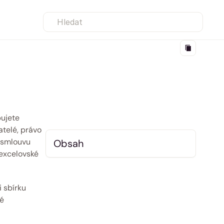
Hledat
ujete 
telé, právo 
 smlouvu 
Obsah
excelovské 
sbírku 
é 