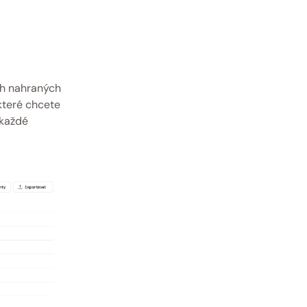
h nahraných 
které chcete 
každé 