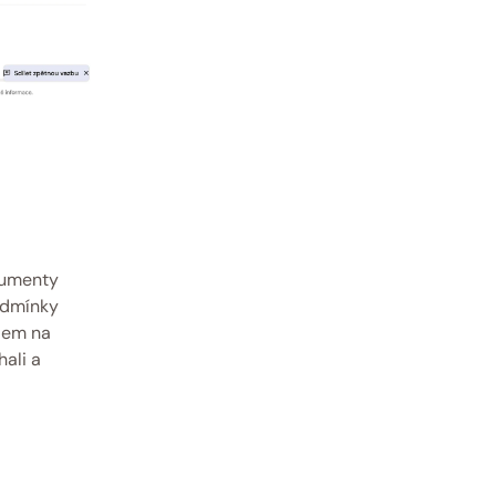
umenty 
odmínky 
em na 
li a 