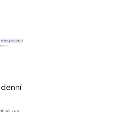
denní 
ečná, zde 