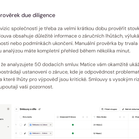
rověrek due diligence 
izic společností je třeba za velmi krátkou dobu prověřit stovk
ouva obsahuje důležité informace o záručních lhůtách, výluká
sti nebo podmínkách ukončení. Manuální prověrka by trvala 
 analýzou máte kompletní přehled během několika minut.
že analyzujete 50 dodacích smluv. Matice vám okamžitě ukáže
ostrádají ustanovení o záruce, kde je odpovědnost problemat
 které lhůty pro výpověď jsou kritické. Smlouvy s vysokým riz
upoutají vaši pozornost. 