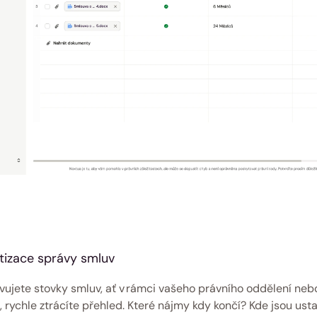
izace správy smluv 
vujete stovky smluv, ať v rámci vašeho právního oddělení nebo
 rychle ztrácíte přehled. Které nájmy kdy končí? Kde jsou usta