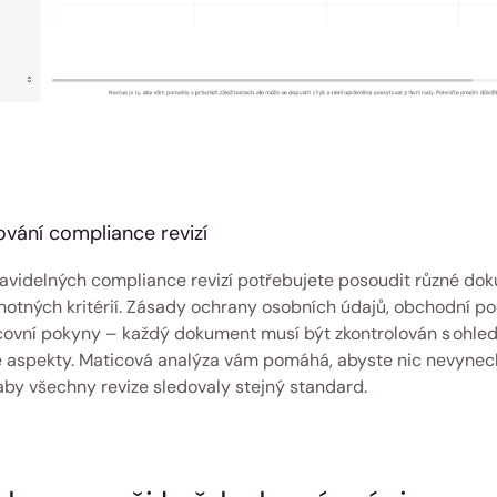
ování compliance revizí 
videlných compliance revizí potřebujete posoudit různé dok
notných kritérií. Zásady ochrany osobních údajů, obchodní p
ovní pokyny – každý dokument musí být zkontrolován s ohled
é aspekty. Maticová analýza vám pomáhá, abyste nic nevynecha
 aby všechny revize sledovaly stejný standard. 