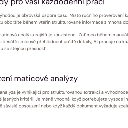
y pro vaši každodenní práci 
výhodou je obrovská úspora času. Místo ručního prověřování k
 obdržíte během vteřin strukturované informace z mnoha d
aticová analýza zajišťuje konzistenci. Zatímco během manuáln
 desáté smlouvě přehlédnout určité detaily, AI pracuje na ka
 se stejnou přesností. 
ní maticové analýzy
analýza je vynikající pro strukturovanou extrakci a vyhodnocen
 jasných kritérií. Je méně vhodná, když potřebujete vysoce ind
ě závislé posouzení nebo když každý dokument vyžaduje zcela