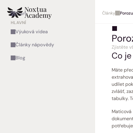
Články
Porozu
Start
HLAVNÍ
Výuková videa
Poro
Články nápovědy
Zjistěte 
Co je
Blog
Máte před
extrahovat
udílet po
zvlášť, za
tabulky. T
Maticová 
dokumentů
potřebuje