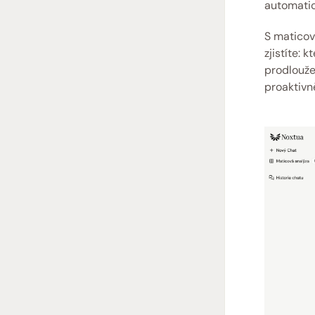
automatic
S maticov
zjistíte: 
prodlouže
proaktivn