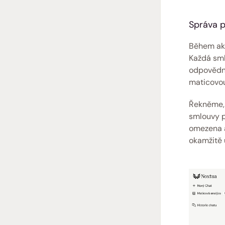
Správa p
Během akv
Každá sml
odpovědno
maticovou
Řekněme, 
smlouvy p
omezena a
okamžitě 