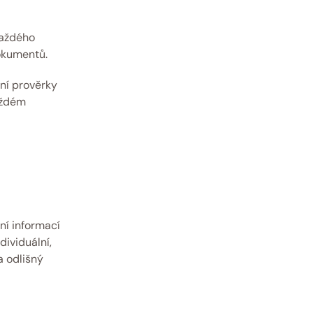
aždého 
okumentů.
í prověrky 
ždém 
í informací 
ividuální, 
 odlišný 