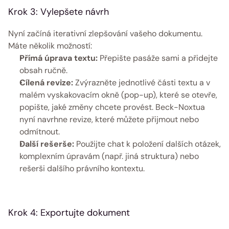
Krok 3: Vylepšete návrh
Nyní začíná iterativní zlepšování vašeho dokumentu. 
Máte několik možností:
Přímá úprava textu:
 Přepište pasáže sami a přidejte 
obsah ručně.
Cílená revize:
 Zvýrazněte jednotlivé části textu a v 
malém vyskakovacím okně (pop-up), které se otevře, 
popište, jaké změny chcete provést. Beck-Noxtua 
nyní navrhne revize, které můžete přijmout nebo 
odmítnout.
Další rešerše:
 Použijte chat k položení dalších otázek, 
komplexním úpravám (např. jiná struktura) nebo 
rešerši dalšího právního kontextu. 
Krok 4: Exportujte dokument