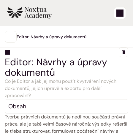
Start
Editor: Návrhy a úpravy dokumentů
HLAVNÍ
Výuková videa
Editor: Návrhy a úpravy 
Články nápovědy
dokumentů
Blog
Co je Editor a jak jej mohu použít k vytváření nových 
dokumentů, jejich úpravě a exportu pro další 
zpracování?
Aktualizace produktů
Obsah
Podpora
Tvorba právních dokumentů je nedílnou součástí právní 
Přihlásit se
práce, ale je také velmi časově náročná: výsledky rešerší 
je třeba strukturovat, formulovat počáteční návrhy a 