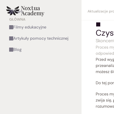
Aktualizacje p
Start
GŁÓWNA
Filmy edukacyjne
Czys
Artykuły pomocy technicznej
Skoncent
Proces my
Blog
odpowiedź
Przed wyg
przeanali
możesz śl
Do tej po
Proces my
zwija się
rozumowan