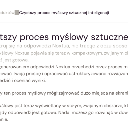
roduktów
Czystszy proces myślowy sztucznej inteligencji
tszy proces myślowy sztucznej 
ruj się na odpowiedzi Noxtua, nie tracąc z oczu sposobu
ślowy Noxtua pojawia się teraz w kompaktowym, zwijanym obs
 jest gotowa.
enerowaniem odpowiedzi Noxtua przechodzi przez proces myśl
zować Twoją prośbę i opracować ustrukturyzowane rozwiązanie 
edzić i oceniać wyniki.
ry ten proces myślowy mógł zajmować dużo miejsca na ekranie
ślowy jest teraz wyświetlany w stałym, zwijanym obszarze, k
, gdy odpowiedź jest gotowa. Nadal możesz go rozwinąć w do
ie. 