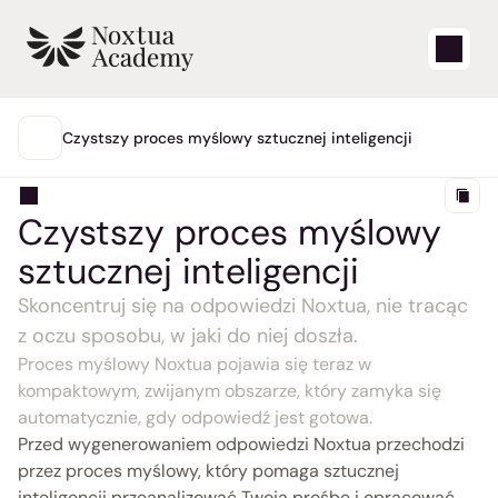
Start
Czystszy proces myślowy sztucznej inteligencji
GŁÓWNA
Filmy edukacyjne
Czystszy proces myślowy 
Artykuły pomocy technicznej
sztucznej inteligencji
Blog
Skoncentruj się na odpowiedzi Noxtua, nie tracąc 
z oczu sposobu, w jaki do niej doszła.
Proces myślowy Noxtua pojawia się teraz w 
Aktualizacje produktów
kompaktowym, zwijanym obszarze, który zamyka się 
Wsparcie
automatycznie, gdy odpowiedź jest gotowa.
Przed wygenerowaniem odpowiedzi Noxtua przechodzi 
Zaloguj się
przez proces myślowy, który pomaga sztucznej 
inteligencji przeanalizować Twoją prośbę i opracować 