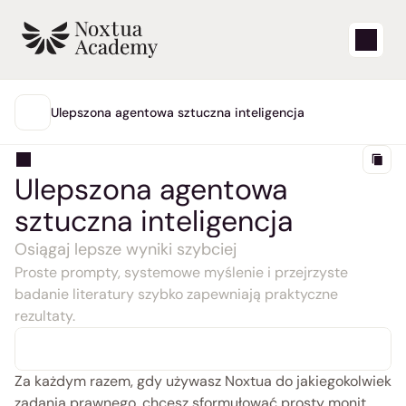
Start
Ulepszona agentowa sztuczna inteligencja
GŁÓWNA
Filmy edukacyjne
Ulepszona agentowa 
Artykuły pomocy technicznej
sztuczna inteligencja
Blog
Osiągaj lepsze wyniki szybciej
Proste prompty, systemowe myślenie i przejrzyste 
badanie literatury szybko zapewniają praktyczne 
Aktualizacje produktów
rezultaty.
Wsparcie
Zaloguj się
Za każdym razem, gdy używasz Noxtua do jakiegokolwiek 
zadania prawnego, chcesz sformułować prosty monit, 