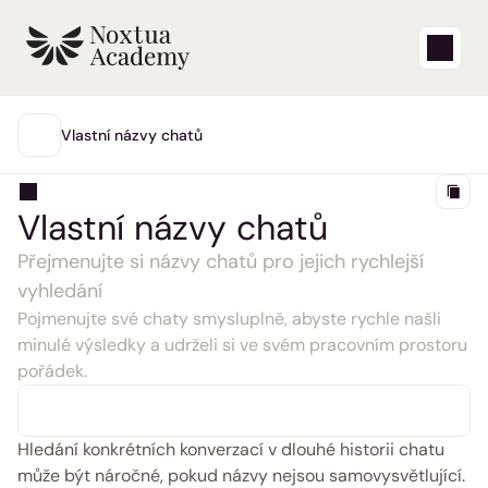
Start
Vlastní názvy chatů
HLAVNÍ
Výuková videa
Vlastní názvy chatů
Články nápovědy
Přejmenujte si názvy chatů pro jejich rychlejší 
vyhledání
Blog
Pojmenujte své chaty smysluplně, abyste rychle našli 
minulé výsledky a udrželi si ve svém pracovním prostoru 
Aktualizace produktů
pořádek.
Podpora
Hledání konkrétních konverzací v dlouhé historii chatu 
Přihlásit se
může být náročné, pokud názvy nejsou samovysvětlující. 